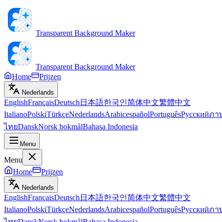
Transparent Background Maker
Transparent Background Maker
Home
Prijzen
Nederlands
English
Français
Deutsch
日本語
한국인
简体中文
繁體中文
Italiano
Polski
Türkçe
Nederlands
Arabic
español
Português
Русский
ภา
ไทย
Dansk
Norsk bokmål
Bahasa Indonesia
Menu
Menu
Home
Prijzen
Nederlands
English
Français
Deutsch
日本語
한국인
简体中文
繁體中文
Italiano
Polski
Türkçe
Nederlands
Arabic
español
Português
Русский
ภา
ไทย
Dansk
Norsk bokmål
Bahasa Indonesia