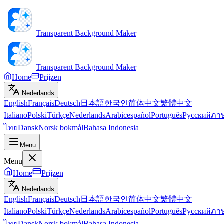
Transparent Background Maker
Transparent Background Maker
Home
Prijzen
Nederlands
English
Français
Deutsch
日本語
한국인
简体中文
繁體中文
Italiano
Polski
Türkçe
Nederlands
Arabic
español
Português
Русский
ภา
ไทย
Dansk
Norsk bokmål
Bahasa Indonesia
Menu
Menu
Home
Prijzen
Nederlands
English
Français
Deutsch
日本語
한국인
简体中文
繁體中文
Italiano
Polski
Türkçe
Nederlands
Arabic
español
Português
Русский
ภา
ไทย
Dansk
Norsk bokmål
Bahasa Indonesia