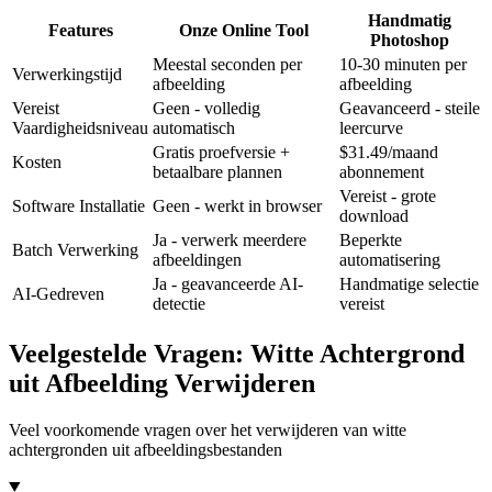
Handmatig
Features
Onze Online Tool
Photoshop
Meestal seconden per
10-30 minuten per
Verwerkingstijd
afbeelding
afbeelding
Vereist
Geen - volledig
Geavanceerd - steile
Vaardigheidsniveau
automatisch
leercurve
Gratis proefversie +
$31.49/maand
Kosten
betaalbare plannen
abonnement
Vereist - grote
Software Installatie
Geen - werkt in browser
download
Ja - verwerk meerdere
Beperkte
Batch Verwerking
afbeeldingen
automatisering
Ja - geavanceerde AI-
Handmatige selectie
AI-Gedreven
detectie
vereist
Veelgestelde Vragen: Witte Achtergrond
uit Afbeelding Verwijderen
Veel voorkomende vragen over het verwijderen van witte
achtergronden uit afbeeldingsbestanden