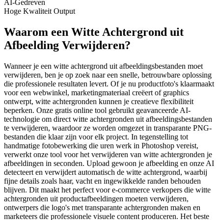
AI-Gedreven
Hoge Kwaliteit Output
Waarom een Witte Achtergrond uit
Afbeelding Verwijderen?
Wanneer je een witte achtergrond uit afbeeldingsbestanden moet
verwijderen, ben je op zoek naar een snelle, betrouwbare oplossing
die professionele resultaten levert. Of je nu productfoto's klaarmaakt
voor een webwinkel, marketingmateriaal creëert of graphics
ontwerpt, witte achtergronden kunnen je creatieve flexibiliteit
beperken. Onze gratis online tool gebruikt geavanceerde AI-
technologie om direct witte achtergronden uit afbeeldingsbestanden
te verwijderen, waardoor ze worden omgezet in transparante PNG-
bestanden die klaar zijn voor elk project. In tegenstelling tot
handmatige fotobewerking die uren werk in Photoshop vereist,
verwerkt onze tool voor het verwijderen van witte achtergronden je
afbeeldingen in seconden. Upload gewoon je afbeelding en onze AI
detecteert en verwijdert automatisch de witte achtergrond, waarbij
fijne details zoals haar, vacht en ingewikkelde randen behouden
blijven. Dit maakt het perfect voor e-commerce verkopers die witte
achtergronden uit productafbeeldingen moeten verwijderen,
ontwerpers die logo's met transparante achtergronden maken en
marketeers die professionele visuele content produceren. Het beste