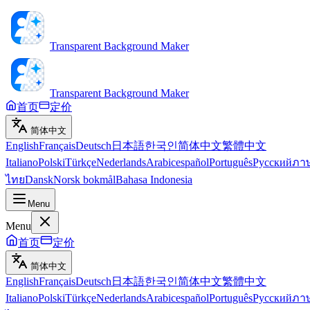
Transparent Background Maker
Transparent Background Maker
首页
定价
简体中文
English
Français
Deutsch
日本語
한국인
简体中文
繁體中文
Italiano
Polski
Türkçe
Nederlands
Arabic
español
Português
Русский
ภา
ไทย
Dansk
Norsk bokmål
Bahasa Indonesia
Menu
Menu
首页
定价
简体中文
English
Français
Deutsch
日本語
한국인
简体中文
繁體中文
Italiano
Polski
Türkçe
Nederlands
Arabic
español
Português
Русский
ภา