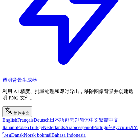
透明背景生成器
利用 AI 精度、批量处理和即时导出，移除图像背景并创建透
明 PNG 文件。
简体中文
English
Français
Deutsch
日本語
한국인
简体中文
繁體中文
Italiano
Polski
Türkçe
Nederlands
Arabic
español
Português
Русский
ภา
ไทย
Dansk
Norsk bokmål
Bahasa Indonesia