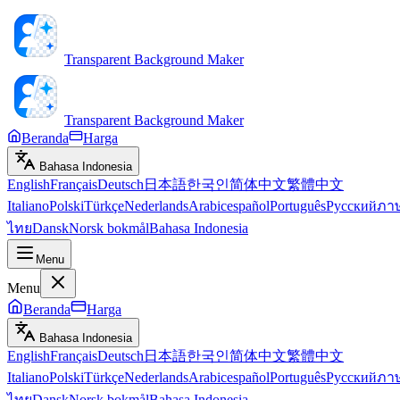
Transparent Background Maker
Transparent Background Maker
Beranda
Harga
Bahasa Indonesia
English
Français
Deutsch
日本語
한국인
简体中文
繁體中文
Italiano
Polski
Türkçe
Nederlands
Arabic
español
Português
Русский
ภา
ไทย
Dansk
Norsk bokmål
Bahasa Indonesia
Menu
Menu
Beranda
Harga
Bahasa Indonesia
English
Français
Deutsch
日本語
한국인
简体中文
繁體中文
Italiano
Polski
Türkçe
Nederlands
Arabic
español
Português
Русский
ภา
ไทย
Dansk
Norsk bokmål
Bahasa Indonesia