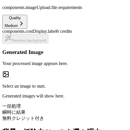
components.imageUpload.file-requirements
Quality
Medium
components.costDisplay.label
6
credits
Remove background
Generated Image
Your processed image appears here.
Select an image to start.
Generated images will show here.
一括処理
瞬時に結果
無料クレジット付き