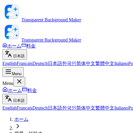
Transparent Background Maker
Transparent Background Maker
ホーム
料金
日本語
English
Français
Deutsch
日本語
한국인
简体中文
繁體中文
Italiano
Po
Menu
Menu
ホーム
料金
日本語
English
Français
Deutsch
日本語
한국인
简体中文
繁體中文
Italiano
Po
ホーム