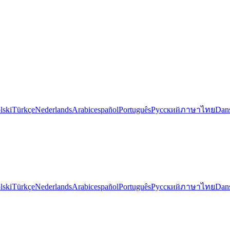
lski
Türkçe
Nederlands
Arabic
español
Português
Русский
ภาษาไทย
Dan
lski
Türkçe
Nederlands
Arabic
español
Português
Русский
ภาษาไทย
Dan