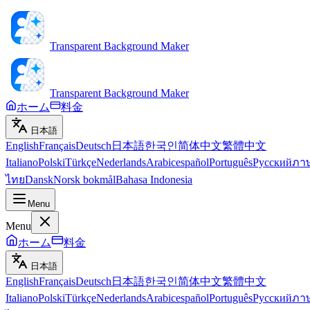
Transparent Background Maker
Transparent Background Maker
ホーム
料金
日本語
English
Français
Deutsch
日本語
한국인
简体中文
繁體中文
Italiano
Polski
Türkçe
Nederlands
Arabic
español
Português
Русский
ภา
ไทย
Dansk
Norsk bokmål
Bahasa Indonesia
Menu
Menu
ホーム
料金
日本語
English
Français
Deutsch
日本語
한국인
简体中文
繁體中文
Italiano
Polski
Türkçe
Nederlands
Arabic
español
Português
Русский
ภา