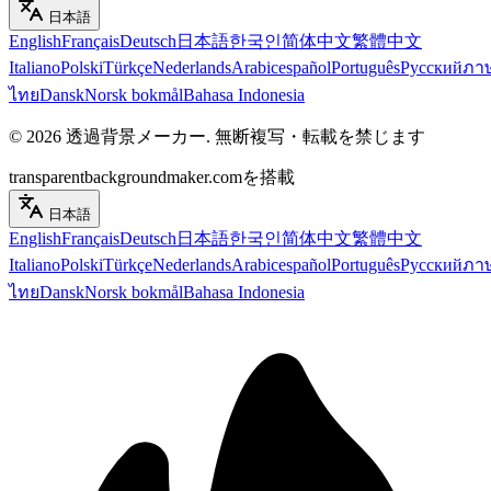
日本語
English
Français
Deutsch
日本語
한국인
简体中文
繁體中文
Italiano
Polski
Türkçe
Nederlands
Arabic
español
Português
Русский
ภา
ไทย
Dansk
Norsk bokmål
Bahasa Indonesia
©
2026
透過背景メーカー
.
無断複写・転載を禁じます
transparentbackgroundmaker.comを搭載
日本語
English
Français
Deutsch
日本語
한국인
简体中文
繁體中文
Italiano
Polski
Türkçe
Nederlands
Arabic
español
Português
Русский
ภา
ไทย
Dansk
Norsk bokmål
Bahasa Indonesia