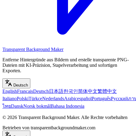
Transparent Background Maker
Entferne Hintergründe aus Bildern und erstelle transparente PNG-
Dateien mit KI-Präzision, Stapelverarbeitung und sofortigen
Exporten.
Deutsch
English
Français
Deutsch
日本語
한국인
简体中文
繁體中文
Italiano
Polski
Türkçe
Nederlands
Arabic
español
Português
Русский
ภา
ไทย
Dansk
Norsk bokmål
Bahasa Indonesia
©
2026
Transparent Background Maker
.
Alle Rechte vorbehalten
Betrieben von transparentbackgroundmaker.com