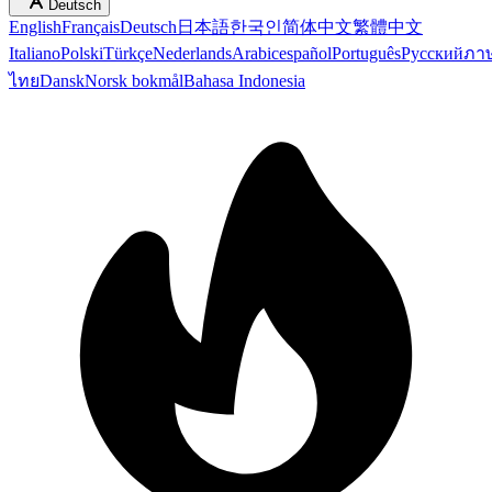
Deutsch
English
Français
Deutsch
日本語
한국인
简体中文
繁體中文
Italiano
Polski
Türkçe
Nederlands
Arabic
español
Português
Русский
ภา
ไทย
Dansk
Norsk bokmål
Bahasa Indonesia