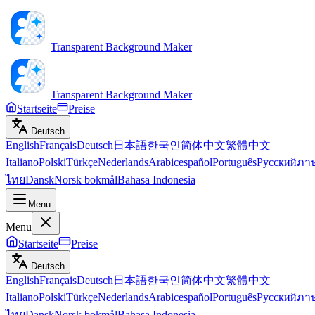
Transparent Background Maker
Transparent Background Maker
Startseite
Preise
Deutsch
English
Français
Deutsch
日本語
한국인
简体中文
繁體中文
Italiano
Polski
Türkçe
Nederlands
Arabic
español
Português
Русский
ภา
ไทย
Dansk
Norsk bokmål
Bahasa Indonesia
Menu
Menu
Startseite
Preise
Deutsch
English
Français
Deutsch
日本語
한국인
简体中文
繁體中文
Italiano
Polski
Türkçe
Nederlands
Arabic
español
Português
Русский
ภา
ไทย
Dansk
Norsk bokmål
Bahasa Indonesia