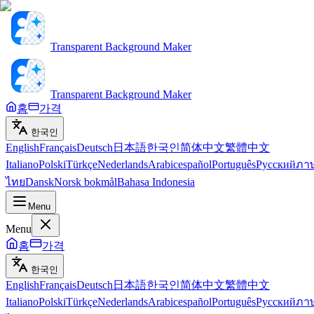
Transparent Background Maker
Transparent Background Maker
홈
가격
한국인
English
Français
Deutsch
日本語
한국인
简体中文
繁體中文
Italiano
Polski
Türkçe
Nederlands
Arabic
español
Português
Русский
ภา
ไทย
Dansk
Norsk bokmål
Bahasa Indonesia
Menu
Menu
홈
가격
한국인
English
Français
Deutsch
日本語
한국인
简体中文
繁體中文
Italiano
Polski
Türkçe
Nederlands
Arabic
español
Português
Русский
ภา