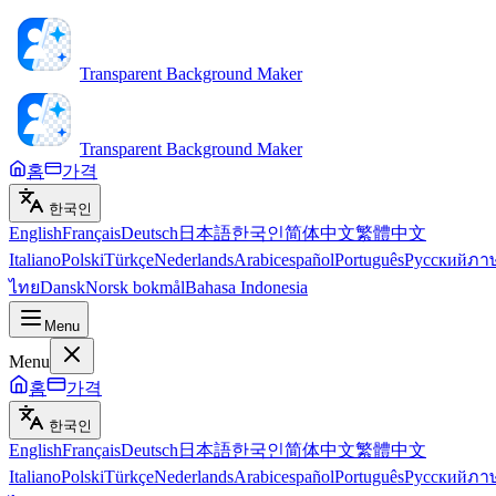
Transparent Background Maker
Transparent Background Maker
홈
가격
한국인
English
Français
Deutsch
日本語
한국인
简体中文
繁體中文
Italiano
Polski
Türkçe
Nederlands
Arabic
español
Português
Русский
ภา
ไทย
Dansk
Norsk bokmål
Bahasa Indonesia
Menu
Menu
홈
가격
한국인
English
Français
Deutsch
日本語
한국인
简体中文
繁體中文
Italiano
Polski
Türkçe
Nederlands
Arabic
español
Português
Русский
ภา