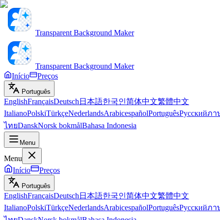
Transparent Background Maker
Transparent Background Maker
Início
Preços
Português
English
Français
Deutsch
日本語
한국인
简体中文
繁體中文
Italiano
Polski
Türkçe
Nederlands
Arabic
español
Português
Русский
ภา
ไทย
Dansk
Norsk bokmål
Bahasa Indonesia
Menu
Menu
Início
Preços
Português
English
Français
Deutsch
日本語
한국인
简体中文
繁體中文
Italiano
Polski
Türkçe
Nederlands
Arabic
español
Português
Русский
ภา
ไทย
Dansk
Norsk bokmål
Bahasa Indonesia