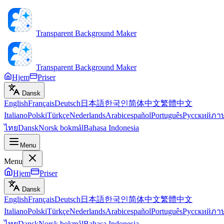
Transparent Background Maker
Transparent Background Maker
Hjem
Priser
Dansk
English
Français
Deutsch
日本語
한국인
简体中文
繁體中文
Italiano
Polski
Türkçe
Nederlands
Arabic
español
Português
Русский
ภา
ไทย
Dansk
Norsk bokmål
Bahasa Indonesia
Menu
Menu
Hjem
Priser
Dansk
English
Français
Deutsch
日本語
한국인
简体中文
繁體中文
Italiano
Polski
Türkçe
Nederlands
Arabic
español
Português
Русский
ภา
ไทย
Dansk
Norsk bokmål
Bahasa Indonesia